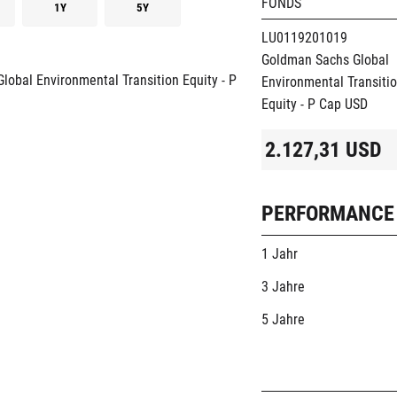
FONDS
1Y
5Y
LU0119201019
Goldman Sachs Global
Environmental Transiti
Equity - P Cap USD
2.127,31
USD
PERFORMANCE
1 Jahr
3 Jahre
5 Jahre