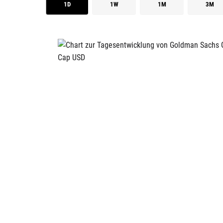
1D
1W
1M
3M