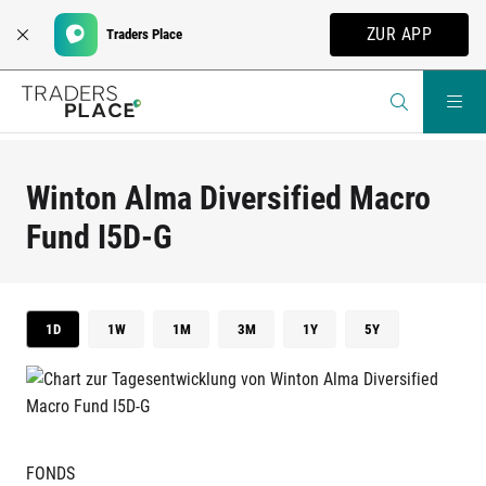
ZUR APP
Traders Place
Winton Alma Diversified Macro
Fund I5D-G
1D
1W
1M
3M
1Y
5Y
FONDS